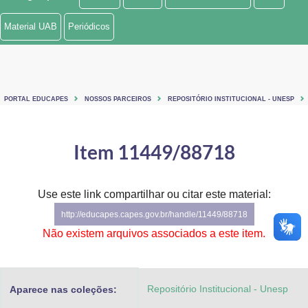
Ministério de Minas e Energia
Material UAB
Periódicos
Ministério da Ciência, Tecnologia, Inovações e Comunicações
Ministério do Meio Ambiente
PORTAL EDUCAPES
NOSSOS PARCEIROS
REPOSITÓRIO INSTITUCIONAL - UNESP
Ministério do Turismo
Ministério do Desenvolvimento Regional
Item 11449/88718
Controladoria-Geral da União
Use este link compartilhar ou citar este material:
Ministério da Mulher, da Família e dos Direitos Humanos
http://educapes.capes.gov.br/handle/11449/88718
Secretaria-Geral
Não existem arquivos associados a este item.
Secretaria de Governo
Repositório Institucional - Unesp
Aparece nas coleções:
Gabinete de Segurança Institucional