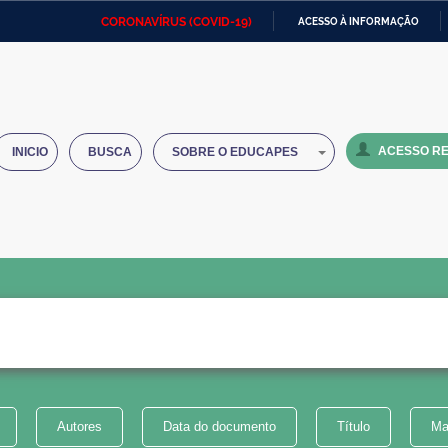
CORONAVÍRUS (COVID-19)
ACESSO À INFORMAÇÃO
Ministério da Defesa
Ministério das Relações
Mini
IR
Exteriores
PARA
O
Ministério da Cidadania
Ministério da Saúde
Mini
CONTEÚDO
ACESSO RE
INICIO
BUSCA
SOBRE O EDUCAPES
Ministério do Desenvolvimento
Controladoria-Geral da União
Minis
Regional
e do
Advocacia-Geral da União
Banco Central do Brasil
Plana
Autores
Data do documento
Título
Ma