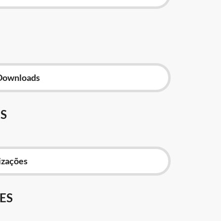
Downloads
S
izações
ES