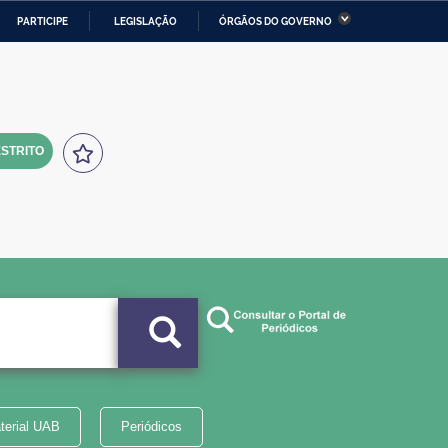
PARTICIPE
LEGISLAÇÃO
ÓRGÃOS DO GOVERNO
stério da Economia
Ministério da Infraestrutura
stério de Minas e Energia
Ministério da Ciência,
Tecnologia, Inovações e
Comunicações
STRITO
tério da Mulher, da Família
Secretaria-Geral
s Direitos Humanos
lto
terial UAB
Periódicos