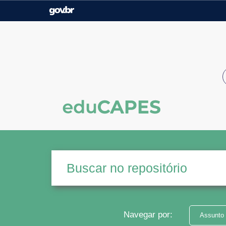
Casa Civil
Ministério da Justiça e
Segurança Pública
Ministério da Agricultura,
Ministério da Educação
Pecuária e Abastecimento
Ministério do Meio Ambiente
Ministério do Turismo
Secretaria de Governo
Gabinete de Segurança
Institucional
Navegar por:
Assunto