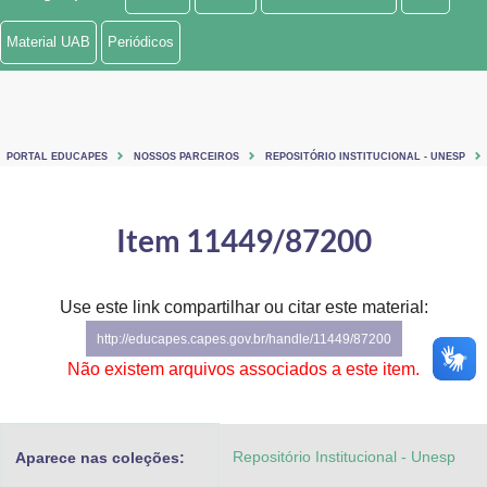
Ministério de Minas e Energia
Material UAB
Periódicos
Ministério da Ciência, Tecnologia, Inovações e Comunicações
Ministério do Meio Ambiente
PORTAL EDUCAPES
NOSSOS PARCEIROS
REPOSITÓRIO INSTITUCIONAL - UNESP
Ministério do Turismo
Ministério do Desenvolvimento Regional
Item 11449/87200
Controladoria-Geral da União
Use este link compartilhar ou citar este material:
Ministério da Mulher, da Família e dos Direitos Humanos
http://educapes.capes.gov.br/handle/11449/87200
Secretaria-Geral
Não existem arquivos associados a este item.
Secretaria de Governo
Repositório Institucional - Unesp
Aparece nas coleções:
Gabinete de Segurança Institucional