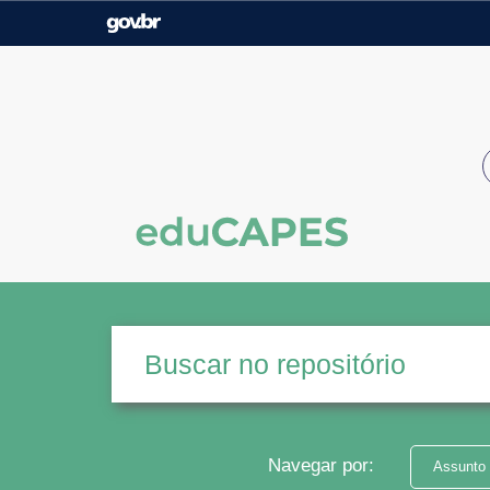
Casa Civil
Ministério da Justiça e
Segurança Pública
Ministério da Agricultura,
Ministério da Educação
Pecuária e Abastecimento
Ministério do Meio Ambiente
Ministério do Turismo
Secretaria de Governo
Gabinete de Segurança
Institucional
Navegar por:
Assunto