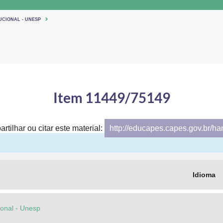
UCIONAL - UNESP
Item 11449/75149
rtilhar ou citar este material:
http://educapes.capes.gov.br/h
Idioma
cional - Unesp