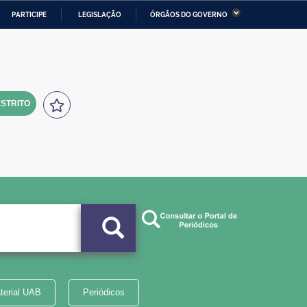
PARTICIPE
LEGISLAÇÃO
ÓRGÃOS DO GOVERNO
stério da Economia
Ministério da Infraestrutura
stério de Minas e Energia
Ministério da Ciência,
Tecnologia, Inovações e
Comunicações
STRITO
tério da Mulher, da Família
Secretaria-Geral
s Direitos Humanos
lto
terial UAB
Periódicos