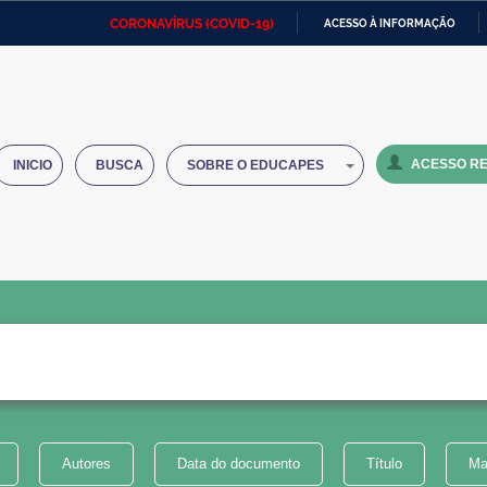
CORONAVÍRUS (COVID-19)
ACESSO À INFORMAÇÃO
Ministério da Defesa
Ministério das Relações
Mini
IR
Exteriores
PARA
O
Ministério da Cidadania
Ministério da Saúde
Mini
CONTEÚDO
ACESSO RE
INICIO
BUSCA
SOBRE O EDUCAPES
Ministério do Desenvolvimento
Controladoria-Geral da União
Minis
Regional
e do
Advocacia-Geral da União
Banco Central do Brasil
Plana
Autores
Data do documento
Título
Ma