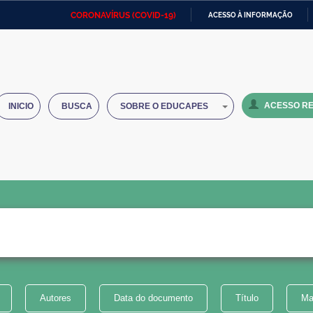
CORONAVÍRUS (COVID-19)
ACESSO À INFORMAÇÃO
Ministério da Defesa
Ministério das Relações
Mini
IR
Exteriores
PARA
O
Ministério da Cidadania
Ministério da Saúde
Mini
CONTEÚDO
ACESSO RE
INICIO
BUSCA
SOBRE O EDUCAPES
Ministério do Desenvolvimento
Controladoria-Geral da União
Minis
Regional
e do
Advocacia-Geral da União
Banco Central do Brasil
Plana
Autores
Data do documento
Título
Ma