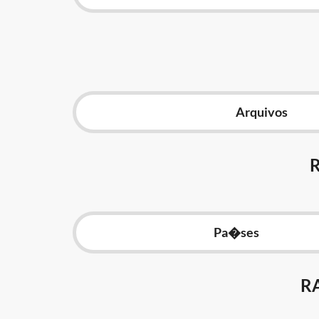
Arquivos
Pa�ses
R