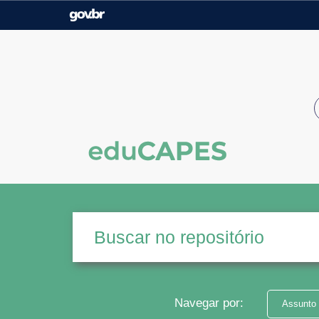
Casa Civil
Ministério da Justiça e
Segurança Pública
Ministério da Agricultura,
Ministério da Educação
Pecuária e Abastecimento
Ministério do Meio Ambiente
Ministério do Turismo
Secretaria de Governo
Gabinete de Segurança
Institucional
Navegar por:
Assunto