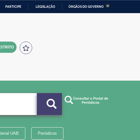
PARTICIPE
LEGISLAÇÃO
ÓRGÃOS DO GOVERNO
stério da Economia
Ministério da Infraestrutura
stério de Minas e Energia
Ministério da Ciência,
Tecnologia, Inovações e
Comunicações
STRITO
tério da Mulher, da Família
Secretaria-Geral
s Direitos Humanos
lto
terial UAB
Periódicos