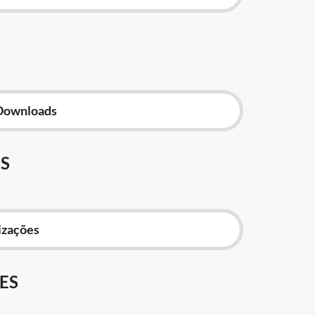
Downloads
S
izações
ES