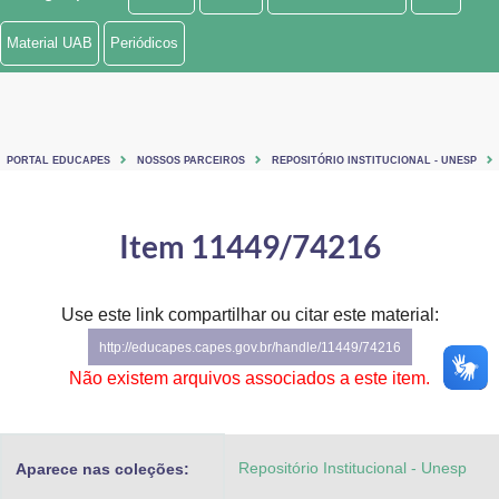
Ministério de Minas e Energia
Material UAB
Periódicos
Ministério da Ciência, Tecnologia, Inovações e Comunicações
Ministério do Meio Ambiente
PORTAL EDUCAPES
NOSSOS PARCEIROS
REPOSITÓRIO INSTITUCIONAL - UNESP
Ministério do Turismo
Ministério do Desenvolvimento Regional
Item 11449/74216
Controladoria-Geral da União
Use este link compartilhar ou citar este material:
Ministério da Mulher, da Família e dos Direitos Humanos
http://educapes.capes.gov.br/handle/11449/74216
Secretaria-Geral
Não existem arquivos associados a este item.
Secretaria de Governo
Repositório Institucional - Unesp
Aparece nas coleções:
Gabinete de Segurança Institucional