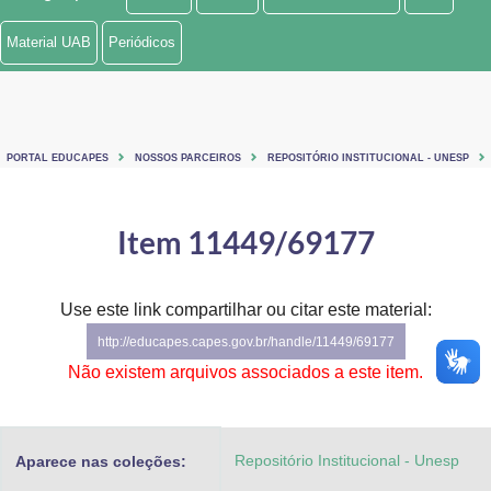
Ministério de Minas e Energia
Material UAB
Periódicos
Ministério da Ciência, Tecnologia, Inovações e Comunicações
Ministério do Meio Ambiente
PORTAL EDUCAPES
NOSSOS PARCEIROS
REPOSITÓRIO INSTITUCIONAL - UNESP
Ministério do Turismo
Ministério do Desenvolvimento Regional
Item 11449/69177
Controladoria-Geral da União
Use este link compartilhar ou citar este material:
Ministério da Mulher, da Família e dos Direitos Humanos
http://educapes.capes.gov.br/handle/11449/69177
Secretaria-Geral
Não existem arquivos associados a este item.
Secretaria de Governo
Repositório Institucional - Unesp
Aparece nas coleções:
Gabinete de Segurança Institucional