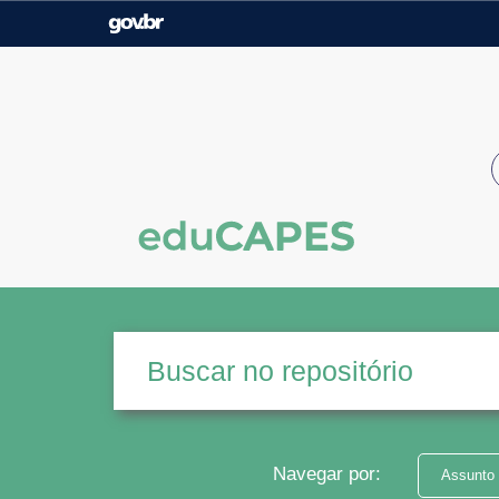
Casa Civil
Ministério da Justiça e
Segurança Pública
Ministério da Agricultura,
Ministério da Educação
Pecuária e Abastecimento
Ministério do Meio Ambiente
Ministério do Turismo
Secretaria de Governo
Gabinete de Segurança
Institucional
Navegar por:
Assunto