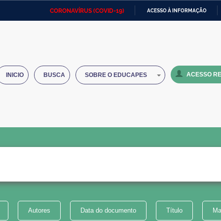
CORONAVÍRUS (COVID-19)
ACESSO À INFORMAÇÃO
Ministério da Defesa
Ministério das Relações
Mini
IR
Exteriores
PARA
O
Ministério da Cidadania
Ministério da Saúde
Mini
CONTEÚDO
ACESSO RE
INICIO
BUSCA
SOBRE O EDUCAPES
Ministério do Desenvolvimento
Controladoria-Geral da União
Minis
Regional
e do
Advocacia-Geral da União
Banco Central do Brasil
Plana
Autores
Data do documento
Título
Ma