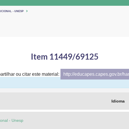
UCIONAL - UNESP
Item 11449/69125
rtilhar ou citar este material:
http://educapes.capes.gov.br/h
Idioma
cional - Unesp