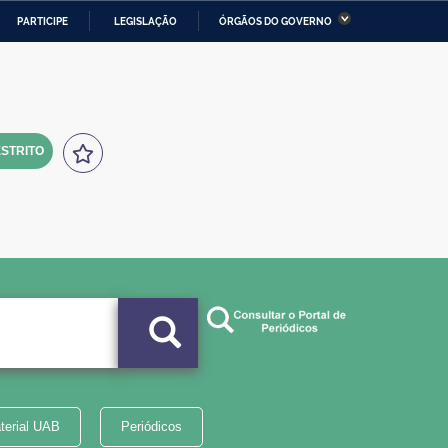
PARTICIPE
LEGISLAÇÃO
ÓRGÃOS DO GOVERNO
stério da Economia
Ministério da Infraestrutura
stério de Minas e Energia
Ministério da Ciência,
Tecnologia, Inovações e
Comunicações
STRITO
tério da Mulher, da Família
Secretaria-Geral
s Direitos Humanos
lto
terial UAB
Periódicos