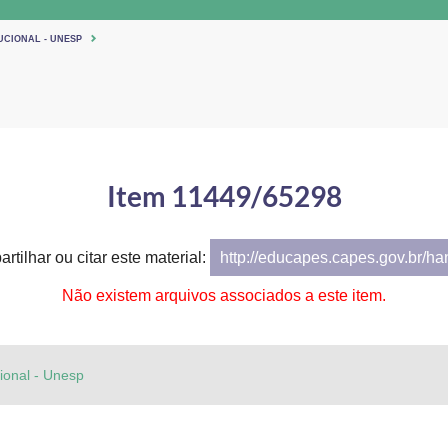
UCIONAL - UNESP
Item 11449/65298
rtilhar ou citar este material:
http://educapes.capes.gov.br/h
Não existem arquivos associados a este item.
cional - Unesp