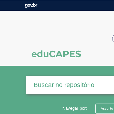
Casa Civil
Ministério da Justiça e
Segurança Pública
Ministério da Agricultura,
Ministério da Educação
Pecuária e Abastecimento
Ministério do Meio Ambiente
Ministério do Turismo
Secretaria de Governo
Gabinete de Segurança
Institucional
Navegar por:
Assunto