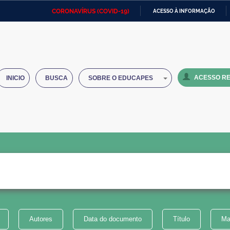
CORONAVÍRUS (COVID-19)
ACESSO À INFORMAÇÃO
Ministério da Defesa
Ministério das Relações
Mini
IR
Exteriores
PARA
O
Ministério da Cidadania
Ministério da Saúde
Mini
CONTEÚDO
ACESSO RE
INICIO
BUSCA
SOBRE O EDUCAPES
Ministério do Desenvolvimento
Controladoria-Geral da União
Minis
Regional
e do
Advocacia-Geral da União
Banco Central do Brasil
Plana
Autores
Data do documento
Título
Ma