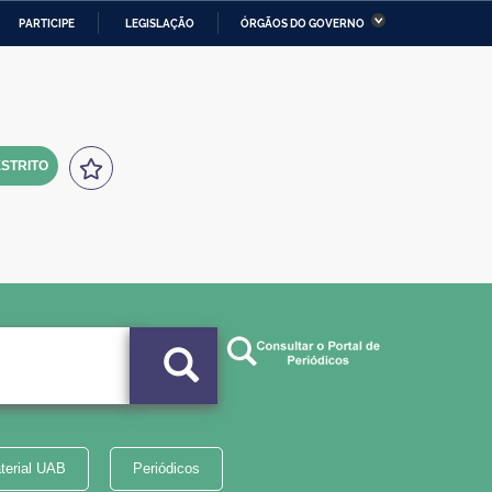
PARTICIPE
LEGISLAÇÃO
ÓRGÃOS DO GOVERNO
stério da Economia
Ministério da Infraestrutura
stério de Minas e Energia
Ministério da Ciência,
Tecnologia, Inovações e
Comunicações
STRITO
tério da Mulher, da Família
Secretaria-Geral
s Direitos Humanos
lto
terial UAB
Periódicos