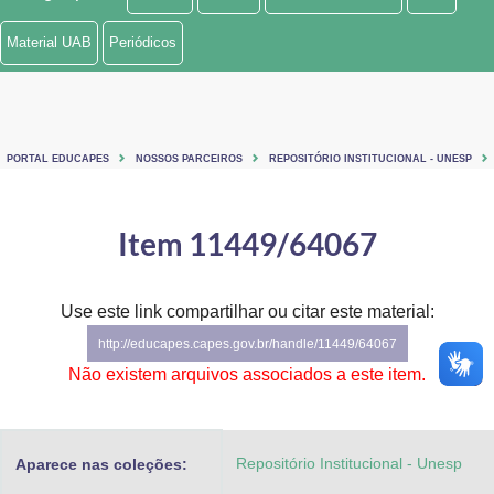
Ministério de Minas e Energia
Material UAB
Periódicos
Ministério da Ciência, Tecnologia, Inovações e Comunicações
Ministério do Meio Ambiente
PORTAL EDUCAPES
NOSSOS PARCEIROS
REPOSITÓRIO INSTITUCIONAL - UNESP
Ministério do Turismo
Ministério do Desenvolvimento Regional
Item 11449/64067
Controladoria-Geral da União
Use este link compartilhar ou citar este material:
Ministério da Mulher, da Família e dos Direitos Humanos
http://educapes.capes.gov.br/handle/11449/64067
Secretaria-Geral
Não existem arquivos associados a este item.
Secretaria de Governo
Repositório Institucional - Unesp
Aparece nas coleções:
Gabinete de Segurança Institucional