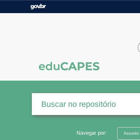
Casa Civil
Ministério da Justiça e
Segurança Pública
Ministério da Agricultura,
Ministério da Educação
Pecuária e Abastecimento
Ministério do Meio Ambiente
Ministério do Turismo
Secretaria de Governo
Gabinete de Segurança
Institucional
Navegar por:
Assunto