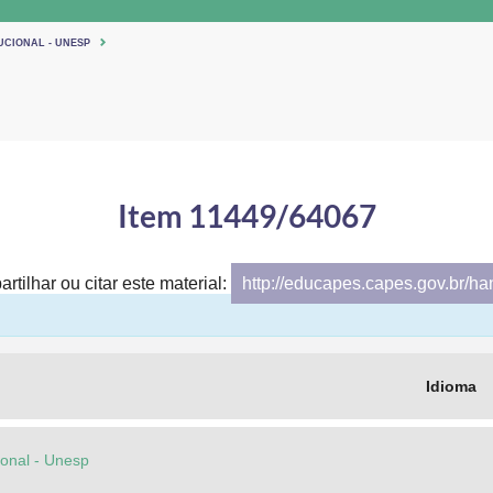
UCIONAL - UNESP
Item 11449/64067
rtilhar ou citar este material:
http://educapes.capes.gov.br/h
Idioma
cional - Unesp