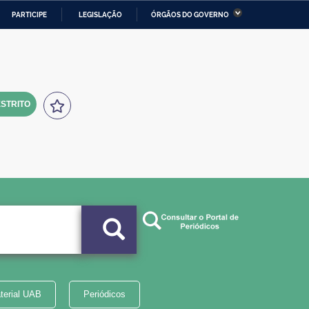
PARTICIPE
LEGISLAÇÃO
ÓRGÃOS DO GOVERNO
stério da Economia
Ministério da Infraestrutura
stério de Minas e Energia
Ministério da Ciência,
Tecnologia, Inovações e
Comunicações
STRITO
tério da Mulher, da Família
Secretaria-Geral
s Direitos Humanos
lto
terial UAB
Periódicos