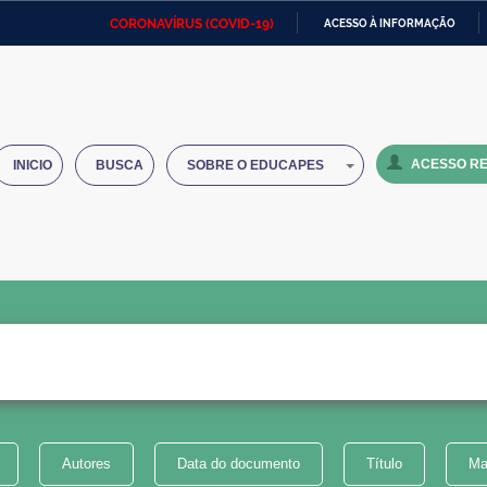
CORONAVÍRUS (COVID-19)
ACESSO À INFORMAÇÃO
Ministério da Defesa
Ministério das Relações
Mini
IR
Exteriores
PARA
O
Ministério da Cidadania
Ministério da Saúde
Mini
CONTEÚDO
ACESSO RE
INICIO
BUSCA
SOBRE O EDUCAPES
Ministério do Desenvolvimento
Controladoria-Geral da União
Minis
Regional
e do
Advocacia-Geral da União
Banco Central do Brasil
Plana
Autores
Data do documento
Título
Ma