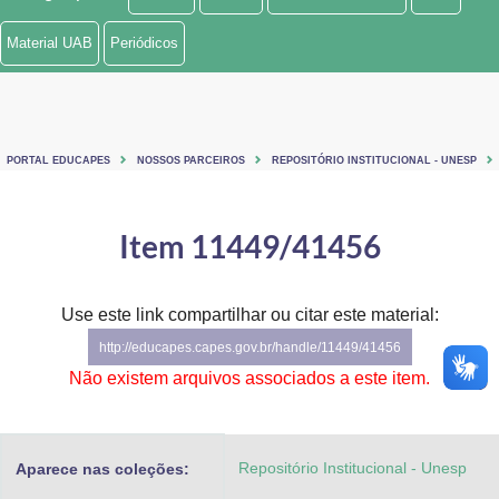
Ministério de Minas e Energia
Material UAB
Periódicos
Ministério da Ciência, Tecnologia, Inovações e Comunicações
Ministério do Meio Ambiente
PORTAL EDUCAPES
NOSSOS PARCEIROS
REPOSITÓRIO INSTITUCIONAL - UNESP
Ministério do Turismo
Ministério do Desenvolvimento Regional
Item 11449/41456
Controladoria-Geral da União
Use este link compartilhar ou citar este material:
Ministério da Mulher, da Família e dos Direitos Humanos
http://educapes.capes.gov.br/handle/11449/41456
Secretaria-Geral
Não existem arquivos associados a este item.
Secretaria de Governo
Repositório Institucional - Unesp
Aparece nas coleções:
Gabinete de Segurança Institucional