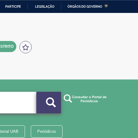
PARTICIPE
LEGISLAÇÃO
ÓRGÃOS DO GOVERNO
stério da Economia
Ministério da Infraestrutura
stério de Minas e Energia
Ministério da Ciência,
Tecnologia, Inovações e
Comunicações
STRITO
tério da Mulher, da Família
Secretaria-Geral
s Direitos Humanos
lto
terial UAB
Periódicos