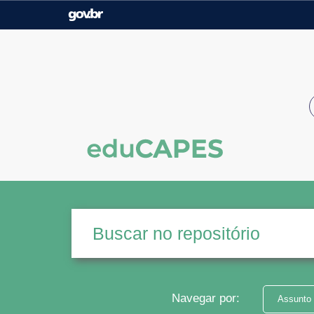
Casa Civil
Ministério da Justiça e
Segurança Pública
Ministério da Agricultura,
Ministério da Educação
Pecuária e Abastecimento
Ministério do Meio Ambiente
Ministério do Turismo
Secretaria de Governo
Gabinete de Segurança
Institucional
Navegar por:
Assunto