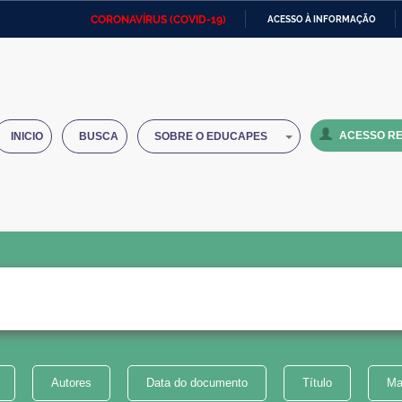
CORONAVÍRUS (COVID-19)
ACESSO À INFORMAÇÃO
Ministério da Defesa
Ministério das Relações
Mini
IR
Exteriores
PARA
O
Ministério da Cidadania
Ministério da Saúde
Mini
CONTEÚDO
ACESSO RE
INICIO
BUSCA
SOBRE O EDUCAPES
Ministério do Desenvolvimento
Controladoria-Geral da União
Minis
Regional
e do
Advocacia-Geral da União
Banco Central do Brasil
Plana
Autores
Data do documento
Título
Ma