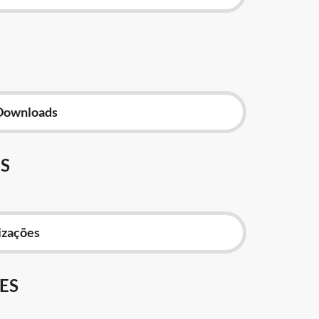
Downloads
S
izações
ES