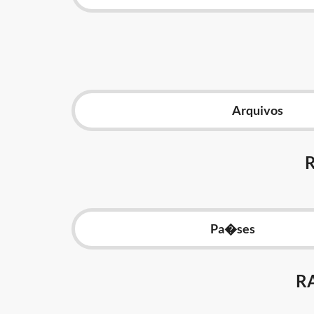
Arquivos
Pa�ses
R