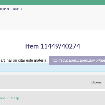
UCIONAL - UNESP
Item 11449/40274
rtilhar ou citar este material:
http://educapes.capes.gov.br/h
Idioma
cional - Unesp