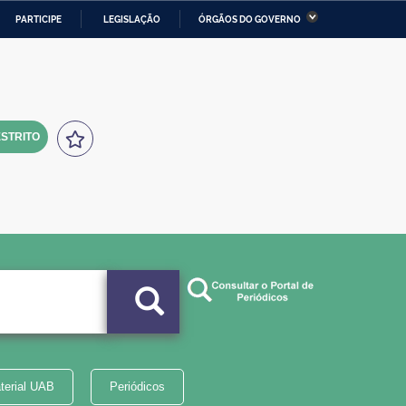
PARTICIPE
LEGISLAÇÃO
ÓRGÃOS DO GOVERNO
stério da Economia
Ministério da Infraestrutura
stério de Minas e Energia
Ministério da Ciência,
Tecnologia, Inovações e
Comunicações
STRITO
tério da Mulher, da Família
Secretaria-Geral
s Direitos Humanos
lto
terial UAB
Periódicos