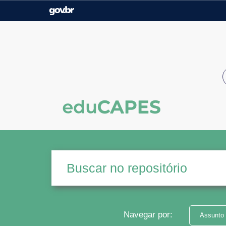
Casa Civil
Ministério da Justiça e
Segurança Pública
Ministério da Agricultura,
Ministério da Educação
Pecuária e Abastecimento
Ministério do Meio Ambiente
Ministério do Turismo
Secretaria de Governo
Gabinete de Segurança
Institucional
Navegar por:
Assunto