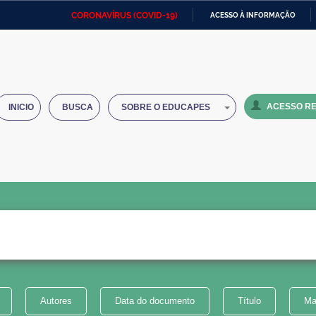
CORONAVÍRUS (COVID-19)
ACESSO À INFORMAÇÃO
Ministério da Defesa
Ministério das Relações
Mini
IR
Exteriores
PARA
O
Ministério da Cidadania
Ministério da Saúde
Mini
CONTEÚDO
ACESSO RE
INICIO
BUSCA
SOBRE O EDUCAPES
Ministério do Desenvolvimento
Controladoria-Geral da União
Minis
Regional
e do
Advocacia-Geral da União
Banco Central do Brasil
Plana
Autores
Data do documento
Título
Ma