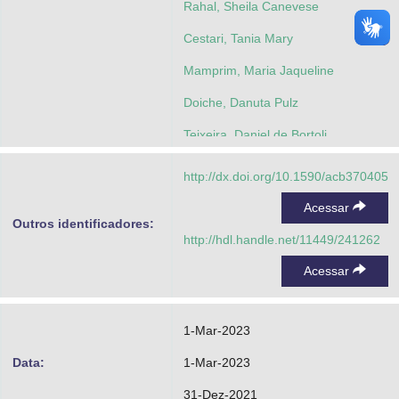
Rahal, Sheila Canevese
Cestari, Tania Mary
Mamprim, Maria Jaqueline
Doiche, Danuta Pulz
Teixeira, Daniel de Bortoli
Siqueira, Rafael Cerântola
http://dx.doi.org/10.1590/acb370405
Felix, Marcílio
Acessar
Outros identificadores:
http://hdl.handle.net/11449/241262
Acessar
1-Mar-2023
Data:
1-Mar-2023
31-Dez-2021