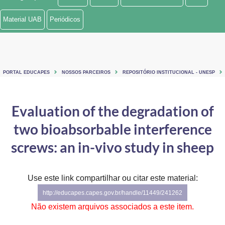
Ministério de Minas e Energia
Material UAB
Periódicos
Ministério da Ciência, Tecnologia, Inovações e Comunicações
Ministério do Meio Ambiente
PORTAL EDUCAPES
NOSSOS PARCEIROS
REPOSITÓRIO INSTITUCIONAL - UNESP
Ministério do Turismo
Ministério do Desenvolvimento Regional
Evaluation of the degradation of
two bioabsorbable interference
Controladoria-Geral da União
screws: an in-vivo study in sheep
Ministério da Mulher, da Família e dos Direitos Humanos
Secretaria-Geral
Use este link compartilhar ou citar este material:
Secretaria de Governo
http://educapes.capes.gov.br/handle/11449/241262
Não existem arquivos associados a este item.
Gabinete de Segurança Institucional