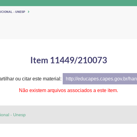
UCIONAL - UNESP
Item 11449/210073
tilhar ou citar este material:
http://educapes.capes.gov.br/h
Não existem arquivos associados a este item.
cional - Unesp