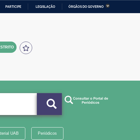
PARTICIPE
LEGISLAÇÃO
ÓRGÃOS DO GOVERNO
stério da Economia
Ministério da Infraestrutura
stério de Minas e Energia
Ministério da Ciência,
Tecnologia, Inovações e
Comunicações
STRITO
tério da Mulher, da Família
Secretaria-Geral
s Direitos Humanos
lto
terial UAB
Periódicos