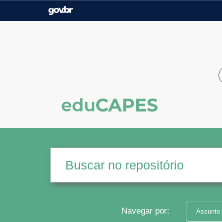
Casa Civil
Ministério da Justiça e
Segurança Pública
Ministério da Agricultura,
Ministério da Educação
Pecuária e Abastecimento
Ministério do Meio Ambiente
Ministério do Turismo
Secretaria de Governo
Gabinete de Segurança
Institucional
Navegar por:
Assunto