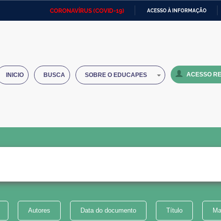
CORONAVÍRUS (COVID-19)
ACESSO À INFORMAÇÃO
Ministério da Defesa
Ministério das Relações
Mini
IR
Exteriores
PARA
O
Ministério da Cidadania
Ministério da Saúde
Mini
CONTEÚDO
ACESSO RE
INICIO
BUSCA
SOBRE O EDUCAPES
Ministério do Desenvolvimento
Controladoria-Geral da União
Minis
Regional
e do
Advocacia-Geral da União
Banco Central do Brasil
Plana
Autores
Data do documento
Título
Ma