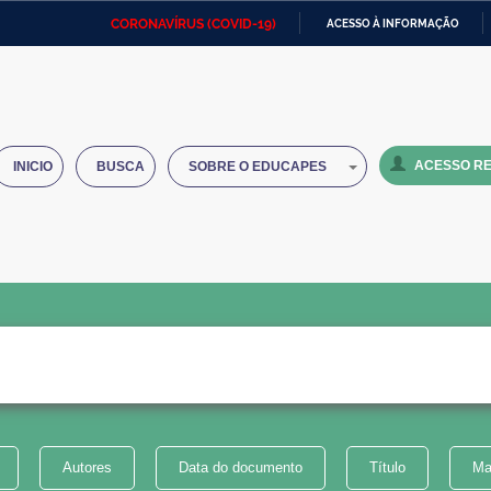
CORONAVÍRUS (COVID-19)
ACESSO À INFORMAÇÃO
Ministério da Defesa
Ministério das Relações
Mini
IR
Exteriores
PARA
O
Ministério da Cidadania
Ministério da Saúde
Mini
CONTEÚDO
ACESSO RE
INICIO
BUSCA
SOBRE O EDUCAPES
Ministério do Desenvolvimento
Controladoria-Geral da União
Minis
Regional
e do
Advocacia-Geral da União
Banco Central do Brasil
Plana
Autores
Data do documento
Título
Ma