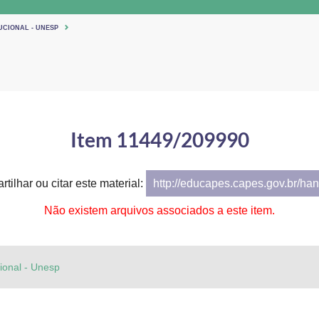
UCIONAL - UNESP
Item 11449/209990
tilhar ou citar este material:
http://educapes.capes.gov.br/h
Não existem arquivos associados a este item.
cional - Unesp