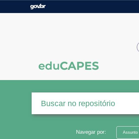
Casa Civil
Ministério da Justiça e
Segurança Pública
Ministério da Agricultura,
Ministério da Educação
Pecuária e Abastecimento
Ministério do Meio Ambiente
Ministério do Turismo
Secretaria de Governo
Gabinete de Segurança
Institucional
Navegar por:
Assunto