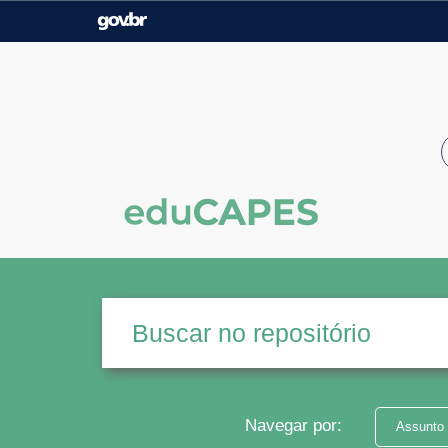
Casa Civil
Ministério da Justiça e
Segurança Pública
Ministério da Agricultura,
Ministério da Educação
Pecuária e Abastecimento
Ministério do Meio Ambiente
Ministério do Turismo
Secretaria de Governo
Gabinete de Segurança
Institucional
Navegar por:
Assunto