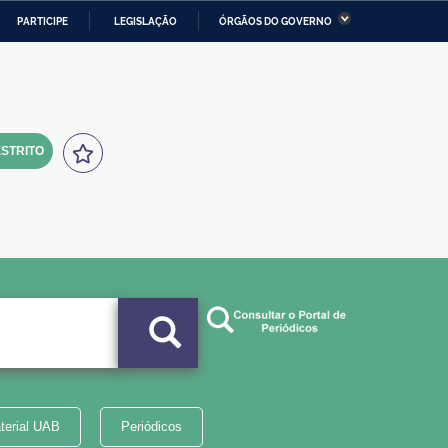
PARTICIPE
LEGISLAÇÃO
ÓRGÃOS DO GOVERNO
stério da Economia
Ministério da Infraestrutura
stério de Minas e Energia
Ministério da Ciência,
Tecnologia, Inovações e
Comunicações
STRITO
tério da Mulher, da Família
Secretaria-Geral
s Direitos Humanos
lto
terial UAB
Periódicos