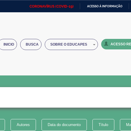
CORONAVÍRUS (COVID-19)
ACESSO À INFORMAÇÃO
Ministério da Defesa
Ministério das Relações
Mini
IR
Exteriores
PARA
O
Ministério da Cidadania
Ministério da Saúde
Mini
CONTEÚDO
ACESSO RE
INICIO
BUSCA
SOBRE O EDUCAPES
Ministério do Desenvolvimento
Controladoria-Geral da União
Minis
Regional
e do
Advocacia-Geral da União
Banco Central do Brasil
Plana
Autores
Data do documento
Título
Ma