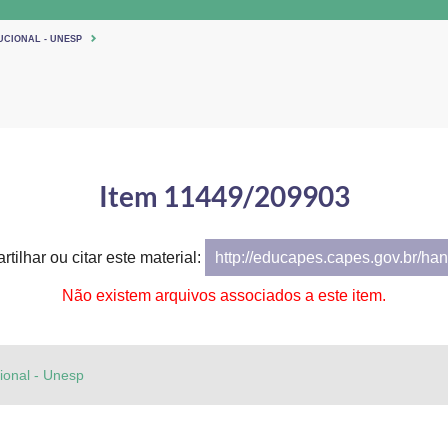
UCIONAL - UNESP
Item 11449/209903
tilhar ou citar este material:
http://educapes.capes.gov.br/h
Não existem arquivos associados a este item.
cional - Unesp