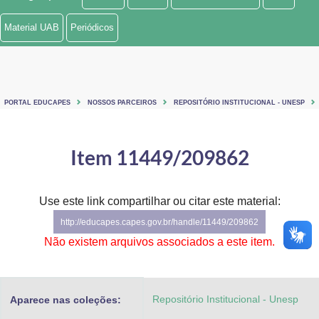
Ministério de Minas e Energia
Material UAB
Periódicos
Ministério da Ciência, Tecnologia, Inovações e Comunicações
Ministério do Meio Ambiente
PORTAL EDUCAPES
NOSSOS PARCEIROS
REPOSITÓRIO INSTITUCIONAL - UNESP
Ministério do Turismo
Ministério do Desenvolvimento Regional
Item 11449/209862
Controladoria-Geral da União
Use este link compartilhar ou citar este material:
Ministério da Mulher, da Família e dos Direitos Humanos
http://educapes.capes.gov.br/handle/11449/209862
Secretaria-Geral
Não existem arquivos associados a este item.
Secretaria de Governo
Repositório Institucional - Unesp
Aparece nas coleções:
Gabinete de Segurança Institucional