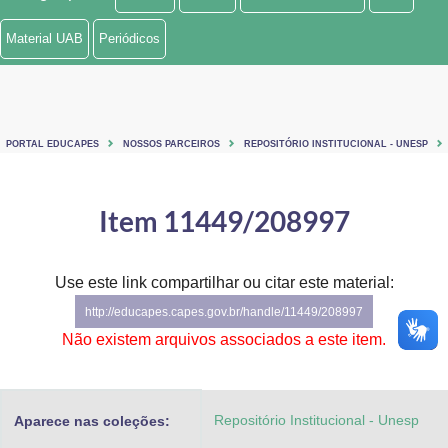
Ministério de Minas e Energia
Material UAB
Periódicos
Ministério da Ciência, Tecnologia, Inovações e Comunicações
Ministério do Meio Ambiente
PORTAL EDUCAPES
NOSSOS PARCEIROS
REPOSITÓRIO INSTITUCIONAL - UNESP
Ministério do Turismo
Ministério do Desenvolvimento Regional
Item 11449/208997
Controladoria-Geral da União
Use este link compartilhar ou citar este material:
Ministério da Mulher, da Família e dos Direitos Humanos
http://educapes.capes.gov.br/handle/11449/208997
Secretaria-Geral
Não existem arquivos associados a este item.
Secretaria de Governo
Repositório Institucional - Unesp
Aparece nas coleções:
Gabinete de Segurança Institucional