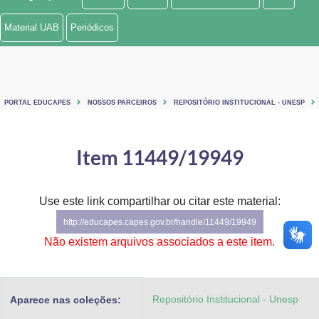
Ministério de Minas e Energia
Material UAB
Periódicos
Ministério da Ciência, Tecnologia, Inovações e Comunicações
Ministério do Meio Ambiente
PORTAL EDUCAPES
NOSSOS PARCEIROS
REPOSITÓRIO INSTITUCIONAL - UNESP
Ministério do Turismo
Ministério do Desenvolvimento Regional
Item 11449/19949
Controladoria-Geral da União
Use este link compartilhar ou citar este material:
Ministério da Mulher, da Família e dos Direitos Humanos
http://educapes.capes.gov.br/handle/11449/19949
Secretaria-Geral
Não existem arquivos associados a este item.
Secretaria de Governo
Repositório Institucional - Unesp
Aparece nas coleções:
Gabinete de Segurança Institucional