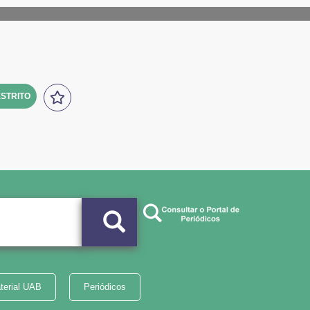
STRITO
terial UAB
Periódicos