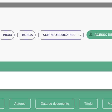
ACESSO RE
INICIO
BUSCA
SOBRE O EDUCAPES
Autores
Data do documento
Título
Ma