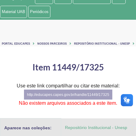
Ministério de Minas e Energia
Material UAB
Periódicos
Ministério da Ciência, Tecnologia, Inovações e Comunicações
Ministério do Meio Ambiente
PORTAL EDUCAPES
NOSSOS PARCEIROS
REPOSITÓRIO INSTITUCIONAL - UNESP
Ministério do Turismo
Ministério do Desenvolvimento Regional
Item 11449/17325
Controladoria-Geral da União
Use este link compartilhar ou citar este material:
Ministério da Mulher, da Família e dos Direitos Humanos
http://educapes.capes.gov.br/handle/11449/17325
Secretaria-Geral
Não existem arquivos associados a este item.
Secretaria de Governo
Repositório Institucional - Unesp
Aparece nas coleções:
Gabinete de Segurança Institucional