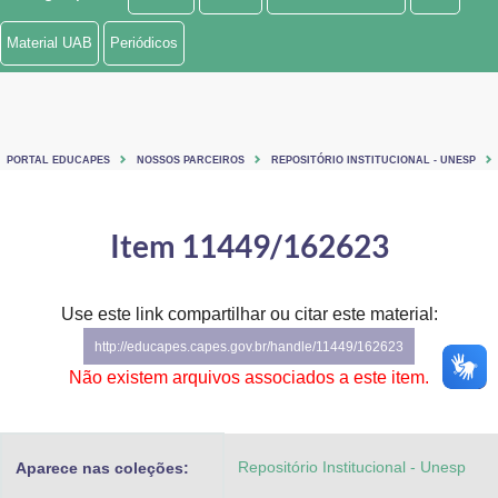
Ministério de Minas e Energia
Material UAB
Periódicos
Ministério da Ciência, Tecnologia, Inovações e Comunicações
Ministério do Meio Ambiente
PORTAL EDUCAPES
NOSSOS PARCEIROS
REPOSITÓRIO INSTITUCIONAL - UNESP
Ministério do Turismo
Ministério do Desenvolvimento Regional
Item 11449/162623
Controladoria-Geral da União
Use este link compartilhar ou citar este material:
Ministério da Mulher, da Família e dos Direitos Humanos
http://educapes.capes.gov.br/handle/11449/162623
Secretaria-Geral
Não existem arquivos associados a este item.
Secretaria de Governo
Repositório Institucional - Unesp
Aparece nas coleções:
Gabinete de Segurança Institucional