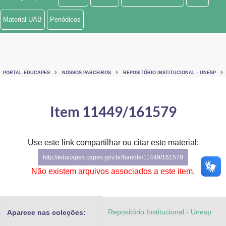
Ministério de Minas e Energia
Material UAB
Periódicos
Ministério da Ciência, Tecnologia, Inovações e Comunicações
Ministério do Meio Ambiente
PORTAL EDUCAPES
NOSSOS PARCEIROS
REPOSITÓRIO INSTITUCIONAL - UNESP
Ministério do Turismo
Ministério do Desenvolvimento Regional
Item 11449/161579
Controladoria-Geral da União
Use este link compartilhar ou citar este material:
Ministério da Mulher, da Família e dos Direitos Humanos
http://educapes.capes.gov.br/handle/11449/161579
Secretaria-Geral
Não existem arquivos associados a este item.
Secretaria de Governo
Repositório Institucional - Unesp
Aparece nas coleções:
Gabinete de Segurança Institucional