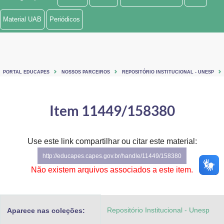
Ministério de Minas e Energia
Material UAB
Periódicos
Ministério da Ciência, Tecnologia, Inovações e Comunicações
Ministério do Meio Ambiente
PORTAL EDUCAPES
NOSSOS PARCEIROS
REPOSITÓRIO INSTITUCIONAL - UNESP
Ministério do Turismo
Ministério do Desenvolvimento Regional
Item 11449/158380
Controladoria-Geral da União
Use este link compartilhar ou citar este material:
Ministério da Mulher, da Família e dos Direitos Humanos
http://educapes.capes.gov.br/handle/11449/158380
Secretaria-Geral
Não existem arquivos associados a este item.
Secretaria de Governo
Repositório Institucional - Unesp
Aparece nas coleções:
Gabinete de Segurança Institucional