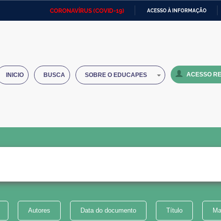
CORONAVÍRUS (COVID-19)
ACESSO À INFORMAÇÃO
Ministério da Defesa
Ministério das Relações
Mini
IR
Exteriores
PARA
O
Ministério da Cidadania
Ministério da Saúde
Mini
CONTEÚDO
ACESSO RE
INICIO
BUSCA
SOBRE O EDUCAPES
Ministério do Desenvolvimento
Controladoria-Geral da União
Minis
Regional
e do
Advocacia-Geral da União
Banco Central do Brasil
Plana
Autores
Data do documento
Título
Ma