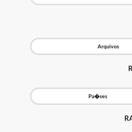
Arquivos
Pa�ses
R