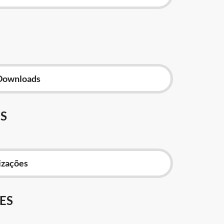
Downloads
S
izações
ES