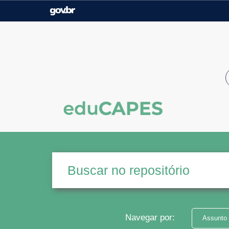
Casa Civil
Ministério da Justiça e
Segurança Pública
Ministério da Agricultura,
Ministério da Educação
Pecuária e Abastecimento
Ministério do Meio Ambiente
Ministério do Turismo
Secretaria de Governo
Gabinete de Segurança
Institucional
Navegar por:
Assunto