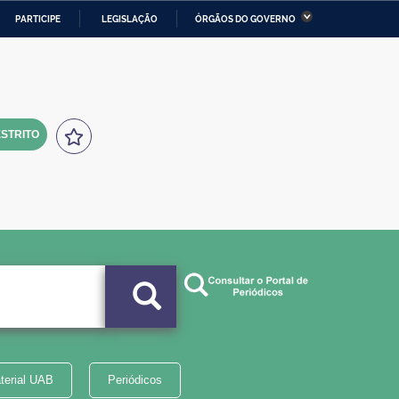
PARTICIPE
LEGISLAÇÃO
ÓRGÃOS DO GOVERNO
stério da Economia
Ministério da Infraestrutura
stério de Minas e Energia
Ministério da Ciência,
Tecnologia, Inovações e
Comunicações
STRITO
tério da Mulher, da Família
Secretaria-Geral
s Direitos Humanos
lto
terial UAB
Periódicos