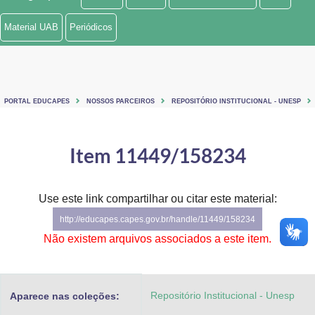
Ministério de Minas e Energia
Material UAB
Periódicos
Ministério da Ciência, Tecnologia, Inovações e Comunicações
Ministério do Meio Ambiente
PORTAL EDUCAPES
NOSSOS PARCEIROS
REPOSITÓRIO INSTITUCIONAL - UNESP
Ministério do Turismo
Ministério do Desenvolvimento Regional
Item 11449/158234
Controladoria-Geral da União
Use este link compartilhar ou citar este material:
Ministério da Mulher, da Família e dos Direitos Humanos
http://educapes.capes.gov.br/handle/11449/158234
Secretaria-Geral
Não existem arquivos associados a este item.
Secretaria de Governo
Repositório Institucional - Unesp
Aparece nas coleções:
Gabinete de Segurança Institucional