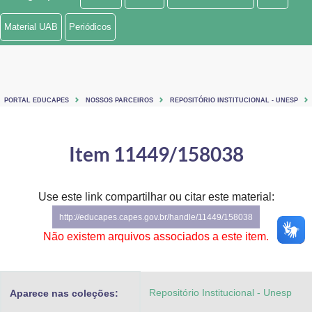
Ministério de Minas e Energia
Material UAB
Periódicos
Ministério da Ciência, Tecnologia, Inovações e Comunicações
Ministério do Meio Ambiente
PORTAL EDUCAPES
NOSSOS PARCEIROS
REPOSITÓRIO INSTITUCIONAL - UNESP
Ministério do Turismo
Ministério do Desenvolvimento Regional
Item 11449/158038
Controladoria-Geral da União
Use este link compartilhar ou citar este material:
Ministério da Mulher, da Família e dos Direitos Humanos
http://educapes.capes.gov.br/handle/11449/158038
Secretaria-Geral
Não existem arquivos associados a este item.
Secretaria de Governo
Repositório Institucional - Unesp
Aparece nas coleções:
Gabinete de Segurança Institucional