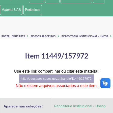
Ministério de Minas e Energia
Material UAB
Periódicos
Ministério da Ciência, Tecnologia, Inovações e Comunicações
Ministério do Meio Ambiente
PORTAL EDUCAPES
NOSSOS PARCEIROS
REPOSITÓRIO INSTITUCIONAL - UNESP
Ministério do Turismo
Ministério do Desenvolvimento Regional
Item 11449/157972
Controladoria-Geral da União
Use este link compartilhar ou citar este material:
Ministério da Mulher, da Família e dos Direitos Humanos
http://educapes.capes.gov.br/handle/11449/157972
Secretaria-Geral
Não existem arquivos associados a este item.
Secretaria de Governo
Repositório Institucional - Unesp
Aparece nas coleções:
Gabinete de Segurança Institucional