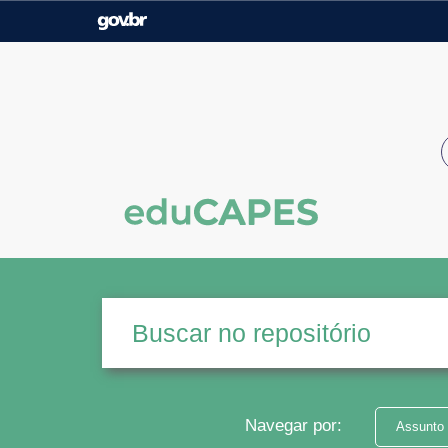
Casa Civil
Ministério da Justiça e
Segurança Pública
Ministério da Agricultura,
Ministério da Educação
Pecuária e Abastecimento
Ministério do Meio Ambiente
Ministério do Turismo
Secretaria de Governo
Gabinete de Segurança
Institucional
Navegar por:
Assunto