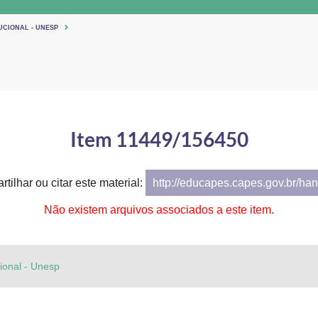
UCIONAL - UNESP
Item 11449/156450
tilhar ou citar este material:
http://educapes.capes.gov.br/h
Não existem arquivos associados a este item.
cional - Unesp