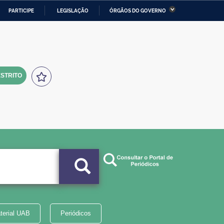
PARTICIPE
LEGISLAÇÃO
ÓRGÃOS DO GOVERNO
stério da Economia
Ministério da Infraestrutura
stério de Minas e Energia
Ministério da Ciência,
Tecnologia, Inovações e
Comunicações
STRITO
tério da Mulher, da Família
Secretaria-Geral
s Direitos Humanos
lto
terial UAB
Periódicos