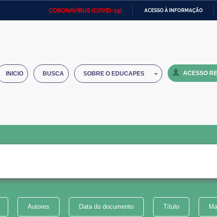
CORONAVÍRUS (COVID-19)
ACESSO À INFORMAÇÃO
Ministério da Defesa
Ministério das Relações
Mini
IR
Exteriores
PARA
O
Ministério da Cidadania
Ministério da Saúde
Mini
CONTEÚDO
ACESSO RE
INICIO
BUSCA
SOBRE O EDUCAPES
Ministério do Desenvolvimento
Controladoria-Geral da União
Minis
Regional
e do
Advocacia-Geral da União
Banco Central do Brasil
Plana
Autores
Data do documento
Título
Ma