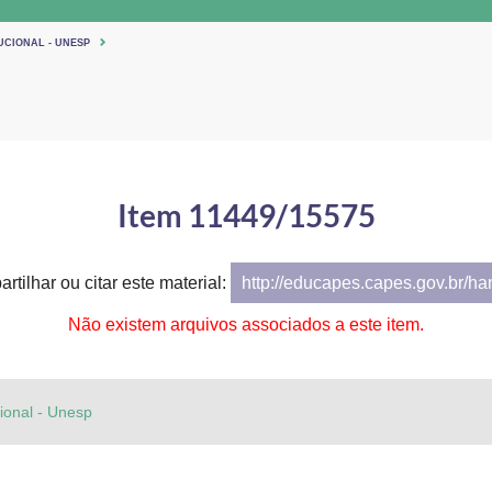
UCIONAL - UNESP
Item 11449/15575
rtilhar ou citar este material:
http://educapes.capes.gov.br/h
Não existem arquivos associados a este item.
cional - Unesp