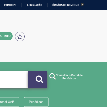
PARTICIPE
LEGISLAÇÃO
ÓRGÃOS DO GOVERNO
stério da Economia
Ministério da Infraestrutura
stério de Minas e Energia
Ministério da Ciência,
Tecnologia, Inovações e
Comunicações
STRITO
tério da Mulher, da Família
Secretaria-Geral
s Direitos Humanos
lto
terial UAB
Periódicos