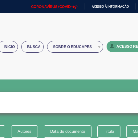
CORONAVÍRUS (COVID-19)
ACESSO À INFORMAÇÃO
Ministério da Defesa
Ministério das Relações
Mini
IR
Exteriores
PARA
O
Ministério da Cidadania
Ministério da Saúde
Mini
CONTEÚDO
ACESSO RE
INICIO
BUSCA
SOBRE O EDUCAPES
Ministério do Desenvolvimento
Controladoria-Geral da União
Minis
Regional
e do
Advocacia-Geral da União
Banco Central do Brasil
Plana
Autores
Data do documento
Título
Ma