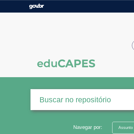
Casa Civil
Ministério da Justiça e
Segurança Pública
Ministério da Agricultura,
Ministério da Educação
Pecuária e Abastecimento
Ministério do Meio Ambiente
Ministério do Turismo
Secretaria de Governo
Gabinete de Segurança
Institucional
Navegar por:
Assunto