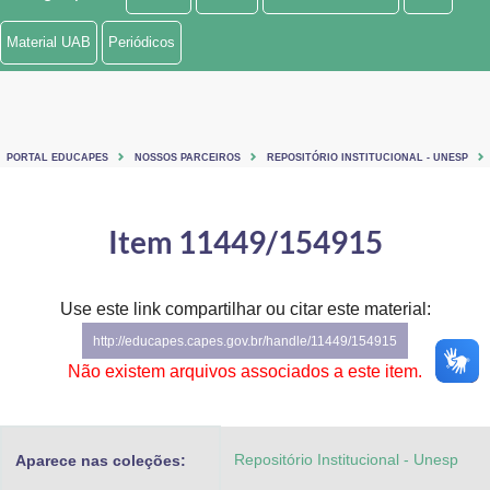
Ministério de Minas e Energia
Material UAB
Periódicos
Ministério da Ciência, Tecnologia, Inovações e Comunicações
Ministério do Meio Ambiente
PORTAL EDUCAPES
NOSSOS PARCEIROS
REPOSITÓRIO INSTITUCIONAL - UNESP
Ministério do Turismo
Ministério do Desenvolvimento Regional
Item 11449/154915
Controladoria-Geral da União
Use este link compartilhar ou citar este material:
Ministério da Mulher, da Família e dos Direitos Humanos
http://educapes.capes.gov.br/handle/11449/154915
Secretaria-Geral
Não existem arquivos associados a este item.
Secretaria de Governo
Repositório Institucional - Unesp
Aparece nas coleções:
Gabinete de Segurança Institucional