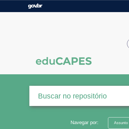
Casa Civil
Ministério da Justiça e
Segurança Pública
Ministério da Agricultura,
Ministério da Educação
Pecuária e Abastecimento
Ministério do Meio Ambiente
Ministério do Turismo
Secretaria de Governo
Gabinete de Segurança
Institucional
Navegar por:
Assunto