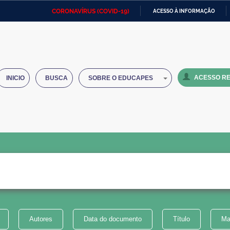
CORONAVÍRUS (COVID-19)
ACESSO À INFORMAÇÃO
Ministério da Defesa
Ministério das Relações
Mini
IR
Exteriores
PARA
O
Ministério da Cidadania
Ministério da Saúde
Mini
CONTEÚDO
ACESSO RE
INICIO
BUSCA
SOBRE O EDUCAPES
Ministério do Desenvolvimento
Controladoria-Geral da União
Minis
Regional
e do
Advocacia-Geral da União
Banco Central do Brasil
Plana
Autores
Data do documento
Título
Ma