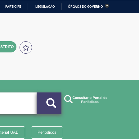
PARTICIPE
LEGISLAÇÃO
ÓRGÃOS DO GOVERNO
stério da Economia
Ministério da Infraestrutura
stério de Minas e Energia
Ministério da Ciência,
Tecnologia, Inovações e
Comunicações
STRITO
tério da Mulher, da Família
Secretaria-Geral
s Direitos Humanos
lto
terial UAB
Periódicos