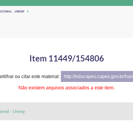
UCIONAL - UNESP
Item 11449/154806
tilhar ou citar este material:
http://educapes.capes.gov.br/h
Não existem arquivos associados a este item.
cional - Unesp