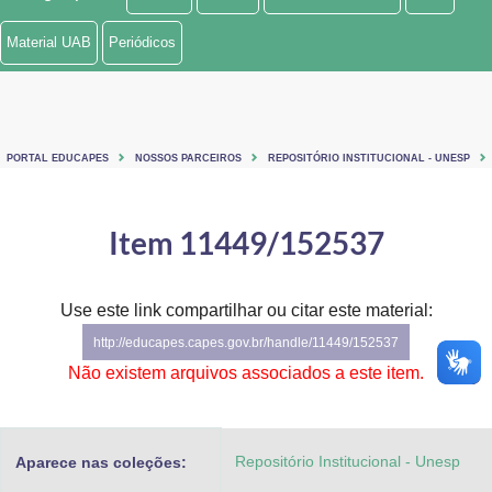
Ministério de Minas e Energia
Material UAB
Periódicos
Ministério da Ciência, Tecnologia, Inovações e Comunicações
Ministério do Meio Ambiente
PORTAL EDUCAPES
NOSSOS PARCEIROS
REPOSITÓRIO INSTITUCIONAL - UNESP
Ministério do Turismo
Ministério do Desenvolvimento Regional
Item 11449/152537
Controladoria-Geral da União
Use este link compartilhar ou citar este material:
Ministério da Mulher, da Família e dos Direitos Humanos
http://educapes.capes.gov.br/handle/11449/152537
Secretaria-Geral
Não existem arquivos associados a este item.
Secretaria de Governo
Repositório Institucional - Unesp
Aparece nas coleções:
Gabinete de Segurança Institucional