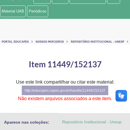
Ministério de Minas e Energia
Material UAB
Periódicos
Ministério da Ciência, Tecnologia, Inovações e Comunicações
Ministério do Meio Ambiente
PORTAL EDUCAPES
NOSSOS PARCEIROS
REPOSITÓRIO INSTITUCIONAL - UNESP
Ministério do Turismo
Ministério do Desenvolvimento Regional
Item 11449/152137
Controladoria-Geral da União
Use este link compartilhar ou citar este material:
Ministério da Mulher, da Família e dos Direitos Humanos
http://educapes.capes.gov.br/handle/11449/152137
Secretaria-Geral
Não existem arquivos associados a este item.
Secretaria de Governo
Repositório Institucional - Unesp
Aparece nas coleções:
Gabinete de Segurança Institucional