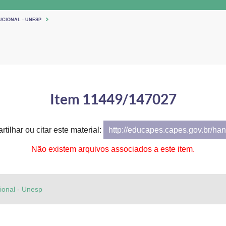
UCIONAL - UNESP
Item 11449/147027
tilhar ou citar este material:
http://educapes.capes.gov.br/h
Não existem arquivos associados a este item.
cional - Unesp