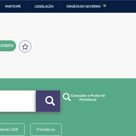
PARTICIPE
LEGISLAÇÃO
ÓRGÃOS DO GOVERNO
stério da Economia
Ministério da Infraestrutura
stério de Minas e Energia
Ministério da Ciência,
Tecnologia, Inovações e
Comunicações
STRITO
tério da Mulher, da Família
Secretaria-Geral
s Direitos Humanos
lto
terial UAB
Periódicos