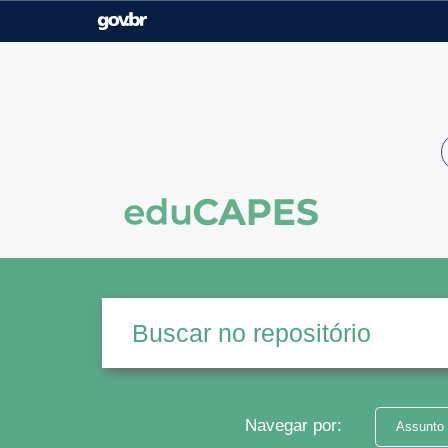
Casa Civil
Ministério da Justiça e
Segurança Pública
Ministério da Agricultura,
Ministério da Educação
Pecuária e Abastecimento
Ministério do Meio Ambiente
Ministério do Turismo
Secretaria de Governo
Gabinete de Segurança
Institucional
Navegar por:
Assunto