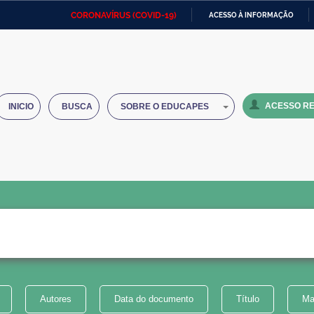
CORONAVÍRUS (COVID-19)
ACESSO À INFORMAÇÃO
Ministério da Defesa
Ministério das Relações
Mini
IR
Exteriores
PARA
O
Ministério da Cidadania
Ministério da Saúde
Mini
CONTEÚDO
ACESSO RE
INICIO
BUSCA
SOBRE O EDUCAPES
Ministério do Desenvolvimento
Controladoria-Geral da União
Minis
Regional
e do
Advocacia-Geral da União
Banco Central do Brasil
Plana
Autores
Data do documento
Título
Ma