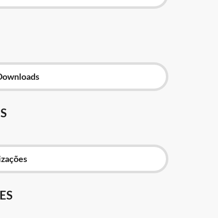
Downloads
S
izações
ES