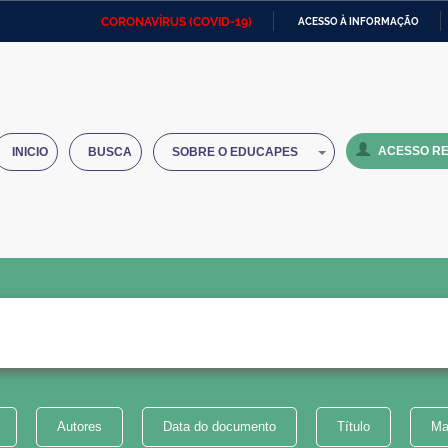
CORONAVÍRUS (COVID-19)
ACESSO À INFORMAÇÃO
Ministério da Defesa
Ministério das Relações
Mini
IR
Exteriores
PARA
O
Ministério da Cidadania
Ministério da Saúde
Mini
CONTEÚDO
ACESSO RE
INICIO
BUSCA
SOBRE O EDUCAPES
Ministério do Desenvolvimento
Controladoria-Geral da União
Minis
Regional
e do
Advocacia-Geral da União
Banco Central do Brasil
Plana
Autores
Data do documento
Título
Ma