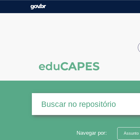
Casa Civil
Ministério da Justiça e
Segurança Pública
Ministério da Agricultura,
Ministério da Educação
Pecuária e Abastecimento
Ministério do Meio Ambiente
Ministério do Turismo
Secretaria de Governo
Gabinete de Segurança
Institucional
Navegar por:
Assunto