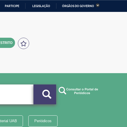
PARTICIPE
LEGISLAÇÃO
ÓRGÃOS DO GOVERNO
stério da Economia
Ministério da Infraestrutura
stério de Minas e Energia
Ministério da Ciência,
Tecnologia, Inovações e
Comunicações
STRITO
tério da Mulher, da Família
Secretaria-Geral
s Direitos Humanos
lto
terial UAB
Periódicos