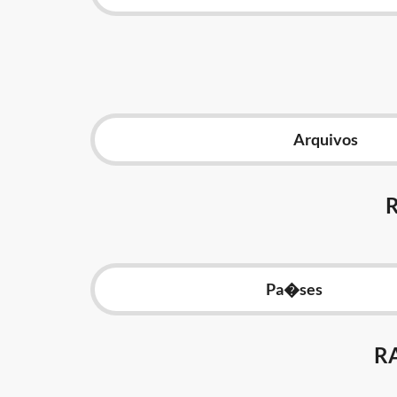
Arquivos
Pa�ses
R