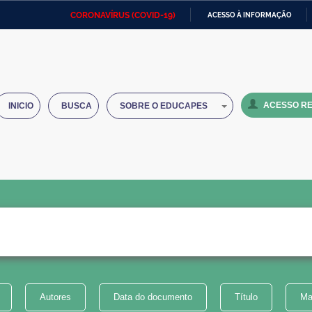
CORONAVÍRUS (COVID-19)
ACESSO À INFORMAÇÃO
Ministério da Defesa
Ministério das Relações
Mini
IR
Exteriores
PARA
O
Ministério da Cidadania
Ministério da Saúde
Mini
CONTEÚDO
ACESSO RE
INICIO
BUSCA
SOBRE O EDUCAPES
Ministério do Desenvolvimento
Controladoria-Geral da União
Minis
Regional
e do
Advocacia-Geral da União
Banco Central do Brasil
Plana
Autores
Data do documento
Título
Ma