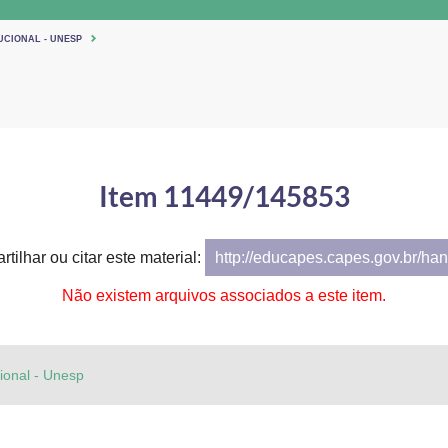
UCIONAL - UNESP
Item 11449/145853
tilhar ou citar este material:
http://educapes.capes.gov.br/h
Não existem arquivos associados a este item.
cional - Unesp