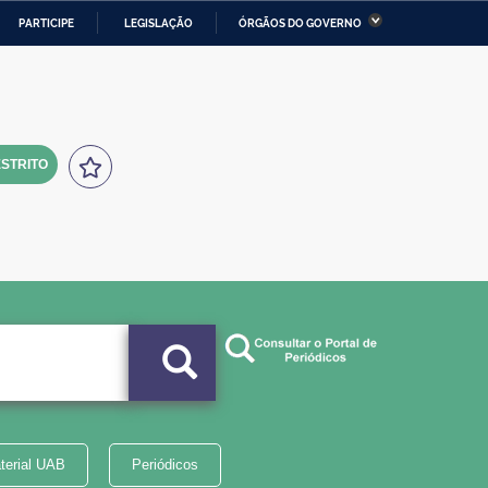
PARTICIPE
LEGISLAÇÃO
ÓRGÃOS DO GOVERNO
stério da Economia
Ministério da Infraestrutura
stério de Minas e Energia
Ministério da Ciência,
Tecnologia, Inovações e
Comunicações
STRITO
tério da Mulher, da Família
Secretaria-Geral
s Direitos Humanos
lto
terial UAB
Periódicos