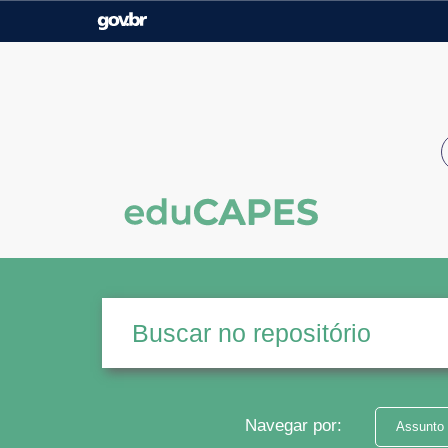
Casa Civil
Ministério da Justiça e
Segurança Pública
Ministério da Agricultura,
Ministério da Educação
Pecuária e Abastecimento
Ministério do Meio Ambiente
Ministério do Turismo
Secretaria de Governo
Gabinete de Segurança
Institucional
Navegar por:
Assunto