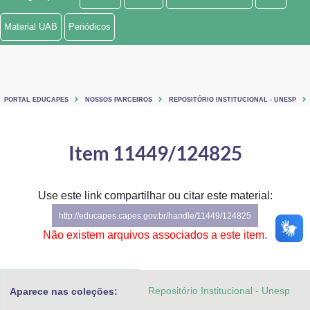
Ministério de Minas e Energia
Material UAB
Periódicos
Ministério da Ciência, Tecnologia, Inovações e Comunicações
Ministério do Meio Ambiente
PORTAL EDUCAPES
NOSSOS PARCEIROS
REPOSITÓRIO INSTITUCIONAL - UNESP
Ministério do Turismo
Ministério do Desenvolvimento Regional
Item 11449/124825
Controladoria-Geral da União
Use este link compartilhar ou citar este material:
Ministério da Mulher, da Família e dos Direitos Humanos
http://educapes.capes.gov.br/handle/11449/124825
Secretaria-Geral
Não existem arquivos associados a este item.
Secretaria de Governo
Repositório Institucional - Unesp
Aparece nas coleções:
Gabinete de Segurança Institucional