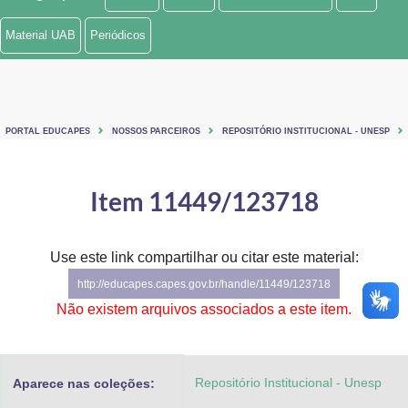
Ministério de Minas e Energia
Material UAB
Periódicos
Ministério da Ciência, Tecnologia, Inovações e Comunicações
Ministério do Meio Ambiente
PORTAL EDUCAPES
NOSSOS PARCEIROS
REPOSITÓRIO INSTITUCIONAL - UNESP
Ministério do Turismo
Ministério do Desenvolvimento Regional
Item 11449/123718
Controladoria-Geral da União
Use este link compartilhar ou citar este material:
Ministério da Mulher, da Família e dos Direitos Humanos
http://educapes.capes.gov.br/handle/11449/123718
Secretaria-Geral
Não existem arquivos associados a este item.
Secretaria de Governo
Repositório Institucional - Unesp
Aparece nas coleções:
Gabinete de Segurança Institucional