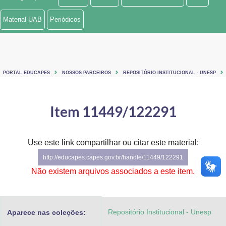
Ministério de Minas e Energia
Material UAB
Periódicos
Ministério da Ciência, Tecnologia, Inovações e Comunicações
Ministério do Meio Ambiente
PORTAL EDUCAPES
NOSSOS PARCEIROS
REPOSITÓRIO INSTITUCIONAL - UNESP
Ministério do Turismo
Ministério do Desenvolvimento Regional
Item 11449/122291
Controladoria-Geral da União
Use este link compartilhar ou citar este material:
Ministério da Mulher, da Família e dos Direitos Humanos
http://educapes.capes.gov.br/handle/11449/122291
Secretaria-Geral
Não existem arquivos associados a este item.
Secretaria de Governo
Repositório Institucional - Unesp
Aparece nas coleções:
Gabinete de Segurança Institucional