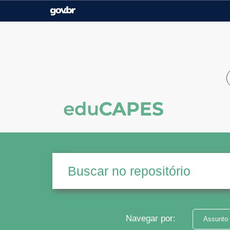
Casa Civil
Ministério da Justiça e
Segurança Pública
Ministério da Agricultura,
Ministério da Educação
Pecuária e Abastecimento
Ministério do Meio Ambiente
Ministério do Turismo
Secretaria de Governo
Gabinete de Segurança
Institucional
Navegar por:
Assunto