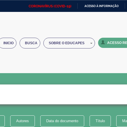
CORONAVÍRUS (COVID-19)
ACESSO À INFORMAÇÃO
Ministério da Defesa
Ministério das Relações
Mini
IR
Exteriores
PARA
O
Ministério da Cidadania
Ministério da Saúde
Mini
CONTEÚDO
ACESSO RE
INICIO
BUSCA
SOBRE O EDUCAPES
Ministério do Desenvolvimento
Controladoria-Geral da União
Minis
Regional
e do
Advocacia-Geral da União
Banco Central do Brasil
Plana
Autores
Data do documento
Título
Ma