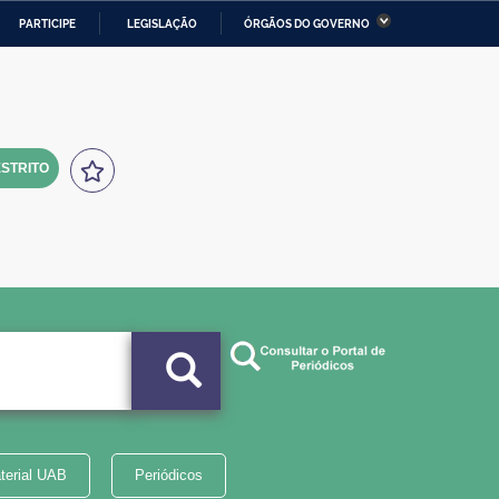
PARTICIPE
LEGISLAÇÃO
ÓRGÃOS DO GOVERNO
stério da Economia
Ministério da Infraestrutura
stério de Minas e Energia
Ministério da Ciência,
Tecnologia, Inovações e
Comunicações
STRITO
tério da Mulher, da Família
Secretaria-Geral
s Direitos Humanos
lto
terial UAB
Periódicos