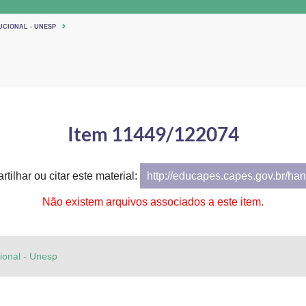
UCIONAL - UNESP
Item 11449/122074
tilhar ou citar este material:
http://educapes.capes.gov.br/h
Não existem arquivos associados a este item.
cional - Unesp