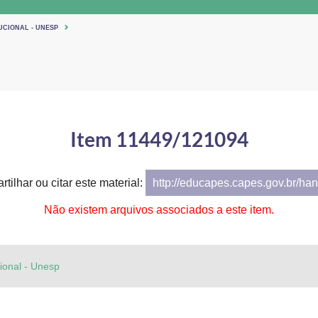
UCIONAL - UNESP
Item 11449/121094
tilhar ou citar este material:
http://educapes.capes.gov.br/h
Não existem arquivos associados a este item.
cional - Unesp