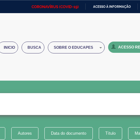
CORONAVÍRUS (COVID-19)
ACESSO À INFORMAÇÃO
Ministério da Defesa
Ministério das Relações
Mini
IR
Exteriores
PARA
O
Ministério da Cidadania
Ministério da Saúde
Mini
CONTEÚDO
ACESSO RE
INICIO
BUSCA
SOBRE O EDUCAPES
Ministério do Desenvolvimento
Controladoria-Geral da União
Minis
Regional
e do
Advocacia-Geral da União
Banco Central do Brasil
Plana
Autores
Data do documento
Título
Ma