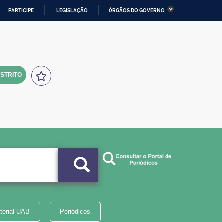
PARTICIPE
LEGISLAÇÃO
ÓRGÃOS DO GOVERNO
stério da Economia
Ministério da Infraestrutura
stério de Minas e Energia
Ministério da Ciência,
Tecnologia, Inovações e
Comunicações
STRITO
tério da Mulher, da Família
Secretaria-Geral
s Direitos Humanos
lto
terial UAB
Periódicos