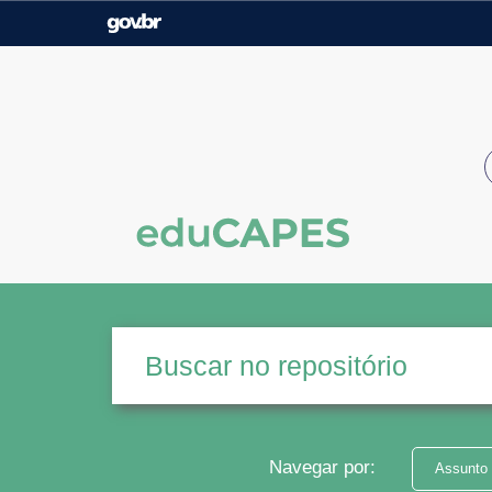
Casa Civil
Ministério da Justiça e
Segurança Pública
Ministério da Agricultura,
Ministério da Educação
Pecuária e Abastecimento
Ministério do Meio Ambiente
Ministério do Turismo
Secretaria de Governo
Gabinete de Segurança
Institucional
Navegar por:
Assunto