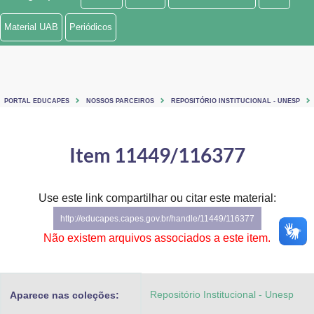
Ministério de Minas e Energia
Material UAB
Periódicos
Ministério da Ciência, Tecnologia, Inovações e Comunicações
Ministério do Meio Ambiente
PORTAL EDUCAPES
NOSSOS PARCEIROS
REPOSITÓRIO INSTITUCIONAL - UNESP
Ministério do Turismo
Ministério do Desenvolvimento Regional
Item 11449/116377
Controladoria-Geral da União
Use este link compartilhar ou citar este material:
Ministério da Mulher, da Família e dos Direitos Humanos
http://educapes.capes.gov.br/handle/11449/116377
Secretaria-Geral
Não existem arquivos associados a este item.
Secretaria de Governo
Repositório Institucional - Unesp
Aparece nas coleções:
Gabinete de Segurança Institucional