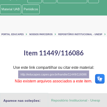
Ministério de Minas e Energia
Material UAB
Periódicos
Ministério da Ciência, Tecnologia, Inovações e Comunicações
Ministério do Meio Ambiente
PORTAL EDUCAPES
NOSSOS PARCEIROS
REPOSITÓRIO INSTITUCIONAL - UNESP
Ministério do Turismo
Ministério do Desenvolvimento Regional
Item 11449/116086
Controladoria-Geral da União
Use este link compartilhar ou citar este material:
Ministério da Mulher, da Família e dos Direitos Humanos
http://educapes.capes.gov.br/handle/11449/116086
Secretaria-Geral
Não existem arquivos associados a este item.
Secretaria de Governo
Repositório Institucional - Unesp
Aparece nas coleções:
Gabinete de Segurança Institucional