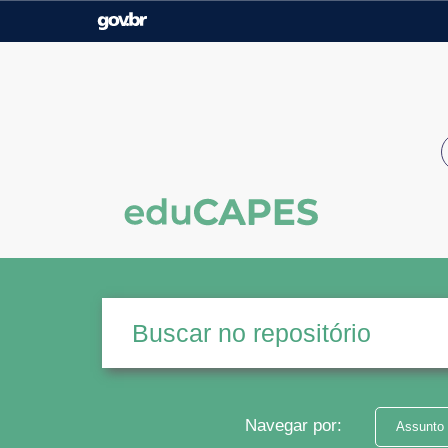
Casa Civil
Ministério da Justiça e
Segurança Pública
Ministério da Agricultura,
Ministério da Educação
Pecuária e Abastecimento
Ministério do Meio Ambiente
Ministério do Turismo
Secretaria de Governo
Gabinete de Segurança
Institucional
Navegar por:
Assunto