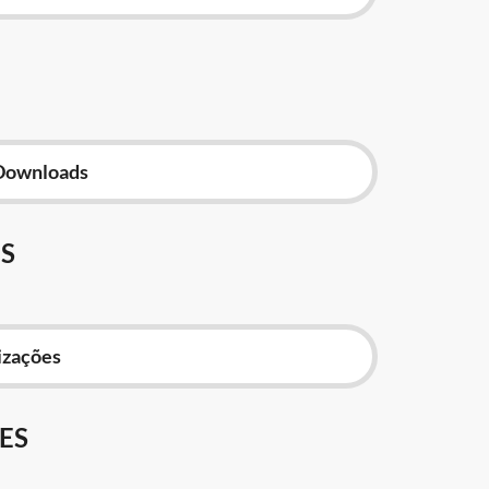
Downloads
S
izações
ES