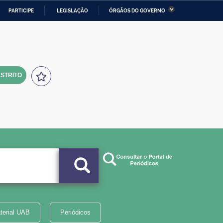
PARTICIPE
LEGISLAÇÃO
ÓRGÃOS DO GOVERNO
stério da Economia
Ministério da Infraestrutura
stério de Minas e Energia
Ministério da Ciência,
Tecnologia, Inovações e
Comunicações
STRITO
tério da Mulher, da Família
Secretaria-Geral
s Direitos Humanos
lto
terial UAB
Periódicos