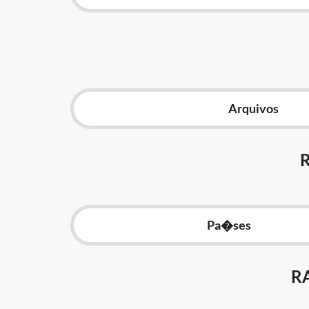
Arquivos
Pa�ses
R