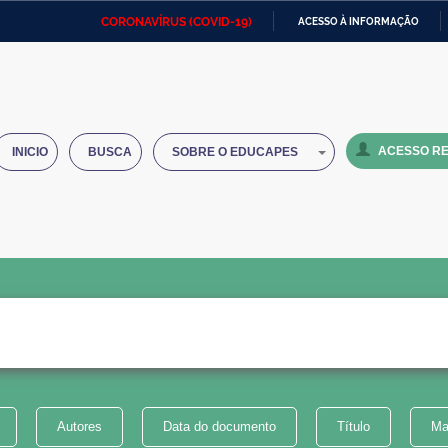
CORONAVÍRUS (COVID-19)
ACESSO À INFORMAÇÃO
Ministério da Defesa
Ministério das Relações
Mini
IR
Exteriores
PARA
O
Ministério da Cidadania
Ministério da Saúde
Mini
CONTEÚDO
ACESSO RE
INICIO
BUSCA
SOBRE O EDUCAPES
Ministério do Desenvolvimento
Controladoria-Geral da União
Minis
Regional
e do
Advocacia-Geral da União
Banco Central do Brasil
Plana
Autores
Data do documento
Título
Ma