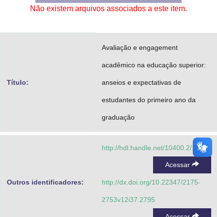
Não existem arquivos associados a este item.
Advocacia-Geral da União
Banco Central do Brasil
Avaliação e engagement
Planalto
acadêmico na educação superior:
Título:
anseios e expectativas de
estudantes do primeiro ano da
graduação
http://hdl.handle.net/10400.2/13328
Acessar
Outros identificadores:
http://dx.doi.org/10.22347/2175-
2753v12i37.2795
Acessar