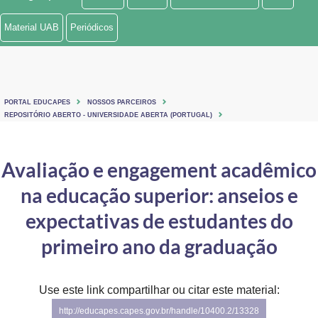
Ministério de Minas e Energia
Material UAB
Periódicos
Ministério da Ciência, Tecnologia, Inovações e Comunicações
Ministério do Meio Ambiente
PORTAL EDUCAPES
NOSSOS PARCEIROS
Ministério do Turismo
REPOSITÓRIO ABERTO - UNIVERSIDADE ABERTA (PORTUGAL)
Ministério do Desenvolvimento Regional
Avaliação e engagement acadêmico
Controladoria-Geral da União
na educação superior: anseios e
Ministério da Mulher, da Família e dos Direitos Humanos
expectativas de estudantes do
Secretaria-Geral
primeiro ano da graduação
Secretaria de Governo
Use este link compartilhar ou citar este material:
Gabinete de Segurança Institucional
http://educapes.capes.gov.br/handle/10400.2/13328