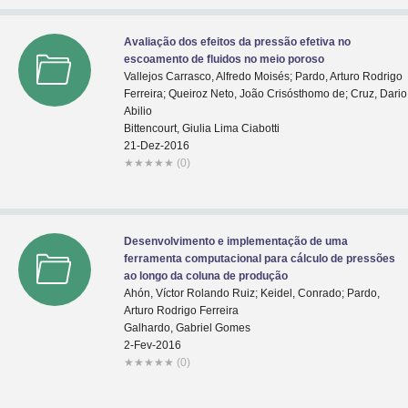
Avaliação dos efeitos da pressão efetiva no
escoamento de fluidos no meio poroso
Vallejos Carrasco, Alfredo Moisés; Pardo, Arturo Rodrigo
Ferreira; Queiroz Neto, João Crisósthomo de; Cruz, Dario
Abilio
Bittencourt, Giulia Lima Ciabotti
21-Dez-2016
★
★
★
★
★
(0)
Desenvolvimento e implementação de uma
ferramenta computacional para cálculo de pressões
ao longo da coluna de produção
Ahón, Víctor Rolando Ruiz; Keidel, Conrado; Pardo,
Arturo Rodrigo Ferreira
Galhardo, Gabriel Gomes
2-Fev-2016
★
★
★
★
★
(0)