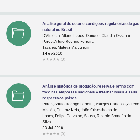
Análise geral do setor e condições regulatórias de gás
natural no Brasil
D'Almeida, Albino Lopes; Ourique, Cláudia Ossanai;
Pardo, Arturo Rodrigo Ferreira
Tavares, Mateus Martignoni
1-Fev-2016
★
★
★
★
★
(0)
Análise histórica de produção, reserva e refino com
foco nas empresas nacionais e internacionais e seus
respectivos países
Pardo, Arturo Rodrigo Ferreira; Vallejos Carrasco, Alfredo
Moisés; Queiroz Neto, João Crisósthomo de
Lopes, Felipe Carvalho; Sousa, Ricardo Brandão da
Silva
23-Jul-2018
★
★
★
★
★
(0)