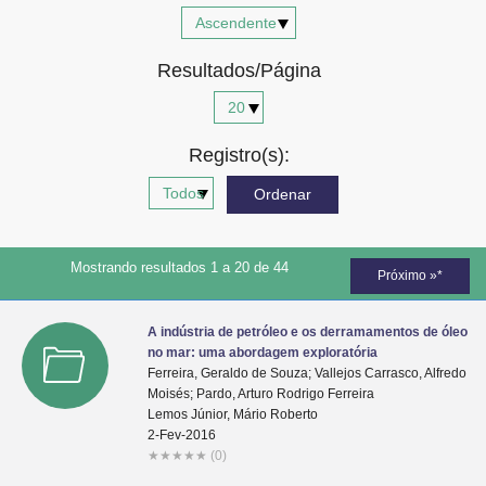
Advocacia-Geral da União
Resultados/Página
Banco Central do Brasil
Planalto
Registro(s):
Mostrando resultados 1 a 20 de 44
Próximo »*
A indústria de petróleo e os derramamentos de óleo
no mar: uma abordagem exploratória
Ferreira, Geraldo de Souza; Vallejos Carrasco, Alfredo
Moisés; Pardo, Arturo Rodrigo Ferreira
Lemos Júnior, Mário Roberto
2-Fev-2016
★
★
★
★
★
(0)