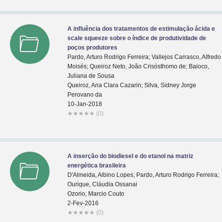
A influência dos tratamentos de estimulação ácida e
scale squeeze sobre o índice de produtividade de
poços produtores
Pardo, Arturo Rodrigo Ferreira; Vallejos Carrasco, Alfredo
Moisés; Queiroz Neto, João Crisósthomo de; Baioco,
Juliana de Sousa
Queiroz, Ana Clara Cazarin; Silva, Sidney Jorge
Perovano da
10-Jan-2018
★
★
★
★
★
(0)
A inserção do biodiesel e do etanol na matriz
energética brasileira
D'Almeida, Albino Lopes; Pardo, Arturo Rodrigo Ferreira;
Ourique, Cláudia Ossanai
Ozorio, Marcio Couto
2-Fev-2016
★
★
★
★
★
(0)