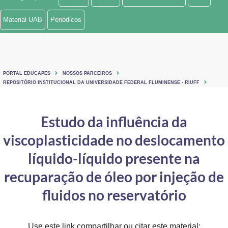
Ministério de Minas e Energia
Material UAB
Periódicos
Ministério da Ciência, Tecnologia, Inovações e Comunicações
Ministério do Meio Ambiente
PORTAL EDUCAPES
NOSSOS PARCEIROS
Ministério do Turismo
REPOSITÓRIO INSTITUCIONAL DA UNIVERSIDADE FEDERAL FLUMINENSE - RIUFF
Ministério do Desenvolvimento Regional
Estudo da influência da
Controladoria-Geral da União
viscoplasticidade no deslocamento
Ministério da Mulher, da Família e dos Direitos Humanos
líquido-líquido presente na
Secretaria-Geral
recuparação de óleo por injeção de
fluidos no reservatório
Secretaria de Governo
Gabinete de Segurança Institucional
Use este link compartilhar ou citar este material: