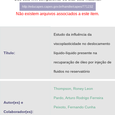
Advocacia-Geral da União
http://educapes.capes.gov.br/handle/capes/771232
Não existem arquivos associados a este item.
Banco Central do Brasil
Planalto
Estudo da influência da
viscoplasticidade no deslocamento
Título:
líquido-líquido presente na
recuparação de óleo por injeção de
fluidos no reservatório
Thompson, Roney Leon
Pardo, Arturo Rodrigo Ferreira
Autor(es) e
Peixoto, Fernando Cunha
Colaborador(es):